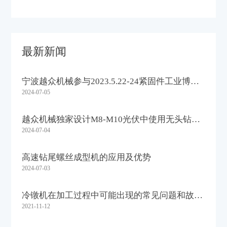
最新新闻
宁波越众机械参与2023.5.22-24紧固件工业博览
2024-07-05
会取得圆满成功
越众机械独家设计M8-M10光伏中使用无头钻尾
2024-07-04
螺丝成型机，再次交付客户使用
高速钻尾螺丝成型机的应用及优势
2024-07-03
冷镦机在加工过程中可能出现的常见问题和故
2021-11-12
障，如何进行维修和故障排除？