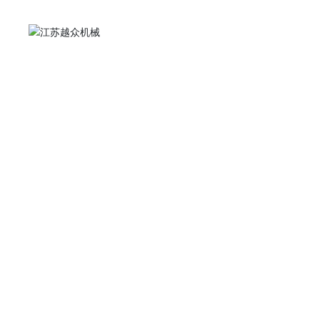
服务支持
SERVICE