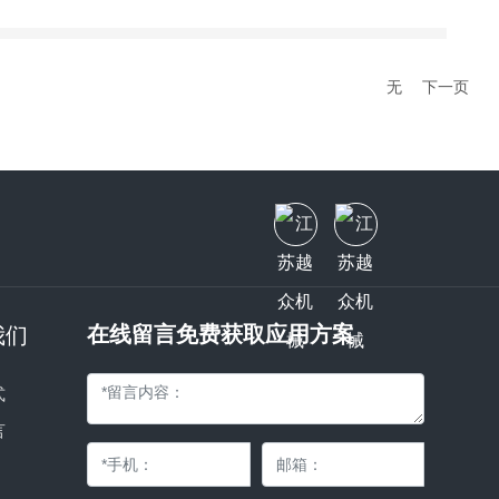
无
下一页
在线留言免费获取应用方案
我们
式
言